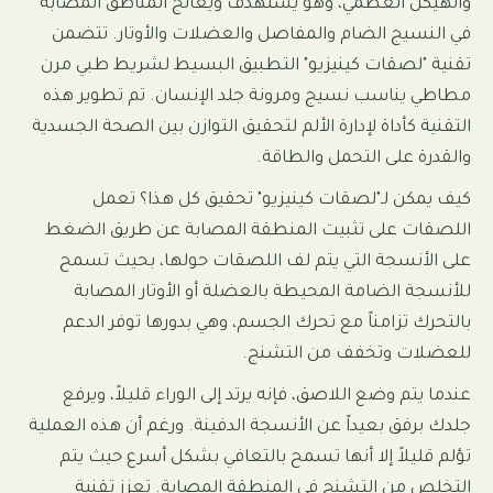
والهيكل العظمي، وهو يستهدف ويعالج المناطق المصابة
في النسيج الضام والمفاصل والعضلات والأوتار. تتضمن
تقنية "لصقات كينيزيو" التطبيق البسيط لشريط طبي مرن
مطاطي يناسب نسيج ومرونة جلد الإنسان. تم تطوير هذه
التقنية كأداة لإدارة الألم لتحقيق التوازن بين الصحة الجسدية
والقدرة على التحمل والطاقة.
كيف يمكن لـ"لصقات كينيزيو" تحقيق كل هذا؟ تعمل
اللصقات على تثبيت المنطقة المصابة عن طريق الضغط
على الأنسجة التي يتم لف اللصقات حولها، بحيث تسمح
للأنسجة الضامة المحيطة بالعضلة أو الأوتار المصابة
بالتحرك تزامناً مع تحرك الجسم، وهي بدورها توفر الدعم
للعضلات وتخفف من التشنج.
عندما يتم وضع اللاصق، فإنه يرتد إلى الوراء قليلاً، ويرفع
جلدك برفق بعيداً عن الأنسجة الدفينة. ورغم أن هذه العملية
تؤلم قليلاً إلا أنها تسمح بالتعافي بشكل أسرع حيث يتم
التخلص من التشنج في المنطقة المصابة. تعزز تقنية