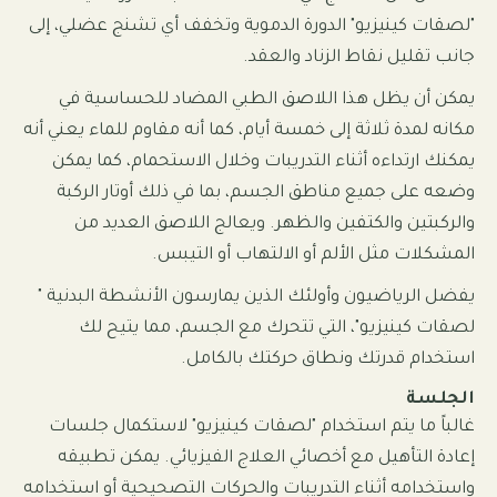
"لصقات كينيزيو" الدورة الدموية وتخفف أي تشنج عضلي، إلى
جانب تقليل نقاط الزناد والعقد.
يمكن أن يظل هذا اللاصق الطبي المضاد للحساسية في
مكانه لمدة ثلاثة إلى خمسة أيام، كما أنه مقاوم للماء يعني أنه
يمكنك ارتداءه أثناء التدريبات وخلال الاستحمام، كما يمكن
وضعه على جميع مناطق الجسم، بما في ذلك أوتار الركبة
والركبتين والكتفين والظهر. ويعالج اللاصق العديد من
المشكلات مثل الألم أو الالتهاب أو التيبس.
يفضل الرياضيون وأولئك الذين يمارسون الأنشطة البدنية "
لصقات كينيزيو"، التي تتحرك مع الجسم، مما يتيح لك
استخدام قدرتك ونطاق حركتك بالكامل.
الجلسة
غالباً ما يتم استخدام "لصقات كينيزيو" لاستكمال جلسات
إعادة التأهيل مع أخصائي العلاج الفيزيائي. يمكن تطبيقه
واستخدامه أثناء التدريبات والحركات التصحيحية أو استخدامه